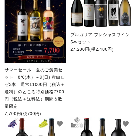
お問い合わせ
INFORMATIOM
ACCOUNT MENU
ブルガリア プレシャスワイン
ようこそ ゲスト 様
5本セット
27,280円(税2,480円)
meeting_room
person
ログイン
新規会員登録
サマーセール「夏のご褒美セ
ット」8/6(木）～9(日) 赤白ロ
ゼ3本 通常11000円（税込＋
送料）のところ特別価格7700
円（税込＋送料込）期間＆数
量限定
7,700円(税700円)
favorite
favorite