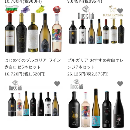
10,780円(税980円)
9,845円(税895円)
favorite
favorite
はじめてのブルガリア ワイン
ブルガリア おすすめ赤白オレ
赤白ロゼ5本セット
ンジ7本セット
16,720円(税1,520円)
26,125円(税2,375円)
favorite
favorite