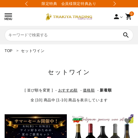
上で送料無料
限定特典 会員様限定特典あり
送料無料1
0
person
shopping_cart
search
TOP
セットワイン
search
セットワイン
カテゴリーから選ぶ
[ 並び順を変更 ]
-
おすすめ順
-
価格順
-
新着順
価格から選ぶ
全 [10] 商品中 [1-10] 商品を表示しています
会員登録
favorite
favorite
会社案内