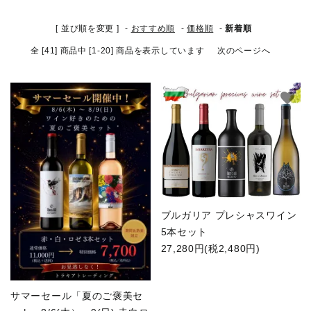
お問い合わせ
[ 並び順を変更 ]
-
おすすめ順
-
価格順
-
新着順
INFORMATIOM
全 [41] 商品中 [1-20] 商品を表示しています
次のページへ
ACCOUNT MENU
ようこそ ゲスト 様
favorite
favorite
meeting_room
person
ログイン
新規会員登録
ブルガリア プレシャスワイン
5本セット
27,280円(税2,480円)
サマーセール「夏のご褒美セ