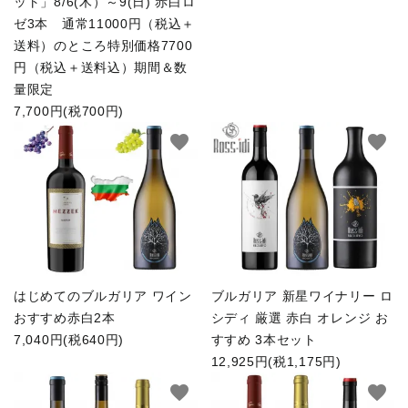
ット」8/6(木）～9(日) 赤白ロ
ゼ3本 通常11000円（税込＋
送料）のところ特別価格7700
円（税込＋送料込）期間＆数
量限定
7,700円(税700円)
favorite
favorite
はじめてのブルガリア ワイン
ブルガリア 新星ワイナリー ロ
おすすめ赤白2本
シディ 厳選 赤白 オレンジ お
7,040円(税640円)
すすめ 3本セット
12,925円(税1,175円)
favorite
favorite