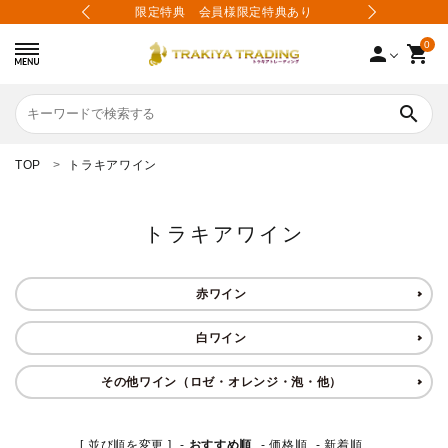
上で送料無料
限定特典 会員様限定特典あり
送料無料1
0
person
shopping_cart
search
TOP
トラキアワイン
search
トラキアワイン
カテゴリーから選ぶ
赤ワイン
価格から選ぶ
白ワイン
会員登録
その他ワイン（ロゼ・オレンジ・泡・他）
会社案内
[ 並び順を変更 ]
-
おすすめ順
-
価格順
-
新着順