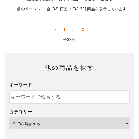
お問い合わせ
前のページへ
全 [38] 商品中 [38-38] 商品を表示しています
INFORMATIOM
<
1
…
2
ACCOUNT MENU
全38件
ようこそ ゲスト 様
meeting_room
person
ログイン
新規会員登録
他の商品を探す
キーワード
カテゴリー