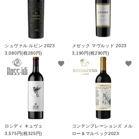
お問い合わせ
INFORMATIOM
ACCOUNT MENU
ようこそ ゲスト 様
シュヴァル ルビン 2023
メゼック マヴルッド 2023
3,080円(税280円)
3,190円(税290円)
meeting_room
person
ログイン
新規会員登録
favorite
favorite
ロシディ キュヴェ
コンテンプレーションズ メル
3,575円(税325円)
ロー＆マルベック2023