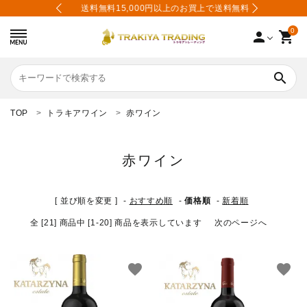
あり
送料無料15,000円以上のお買上で送料無料
限
0
person
shopping_cart
search
TOP
トラキアワイン
赤ワイン
search
赤ワイン
カテゴリーから選ぶ
[ 並び順を変更 ]
-
おすすめ順
-
価格順
-
新着順
価格から選ぶ
全 [21] 商品中 [1-20] 商品を表示しています
次のページへ
会員登録
favorite
favorite
会社案内