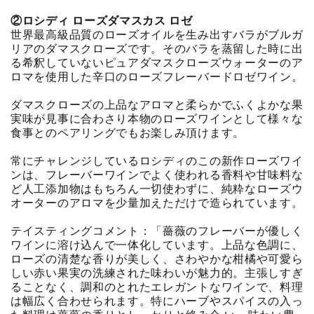
②ロシディ ローズダマスカス ロゼ
世界最高級品質のローズオイルを生み出すバラがブルガ
リアのダマスクローズです。そのバラを蒸留した時に出
る希釈していないピュアダマスクローズウォーターのア
ロマを使用した辛口のローズフレーバードロゼワイン。
ダマスクローズの上品なアロマと柔らかでふくよかな果
実味が見事に合わさり本物のローズワインとして様々な
食事とのペアリングでもお楽しみ頂けます。
常にチャレンジしているロシディのこの新作ローズワイ
ンは、フレーバーワインでよく使われる香料や甘味料な
ど人工添加物はもちろん一切使わずに、純粋なローズウ
オーターのアロマを少量加えただけで造られています。
テイスティングコメント：「薔薇のフレーバーが優しく
ワインに溶け込んで一体化しています。上品な色調に、
ローズの清楚な香りが美しく、さわやかな柑橘や可愛ら
しい赤い果実の洗練された味わいが魅力的。主張しすぎ
ることなく、調和のとれたエレガントなワインで、料理
は幅広く合わせられます。特にハーブやスパイスの入っ