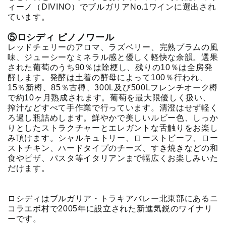
ィーノ（DIVINO）でブルガリアNo.1ワインに選出され
ています。
⑤ロシディ ピノノワール
レッドチェリーのアロマ、ラズベリー、完熟プラムの風
味、ジューシーなミネラル感と優しく軽快な余韻。選果
された葡萄のうち90％は除梗し、残りの10％は全房発
酵します。発酵は土着の酵母によって100％行われ、
15％新樽、85％古樽、300L及び500Lフレンチオーク樽
で約10ヶ月熟成されます。葡萄を最大限優しく扱い、
搾汁などすべて手作業で行っています。清澄はせず軽く
ろ過し瓶詰めします。鮮やかで美しいルビー色、しっか
りとしたストラクチャーとエレガントな舌触りをお楽し
み頂けます。シャルキュトリー、ローストビーフ、ロー
ストチキン、ハードタイプのチーズ、すき焼きなどの和
食やピザ、パスタ等イタリアンまで幅広くお楽しみいた
だけます。
ロシディはブルガリア・トラキアバレー北東部にあるニ
コラエボ村で2005年に設立された新進気鋭のワイナリ
ーです。