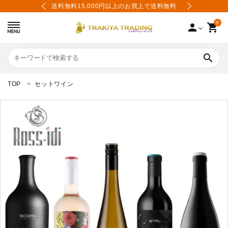
あり
送料無料15,000円以上のお買上で送料無料
限
0
person
shopping_cart
search
TOP
セットワイン
search
カテゴリーから選ぶ
価格から選ぶ
会員登録
会社案内