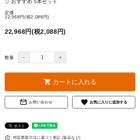
ジ おすすめ 5本セット
定価
22,968円(税2,088円)
22,968円(税2,088円)
－
＋
数量
shopping_cart
カートに入れる
mail_outline
favorite
お問い合わせ
error_outline
特定商取引法に基づく表記 (返品など)