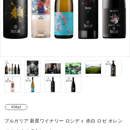
お問い合わせ
INFORMATIOM
ACCOUNT MENU
ようこそ ゲスト 様
meeting_room
person
ログイン
新規会員登録
458pt
ブルガリア 新星ワイナリー ロシディ 赤白 ロゼ オレン