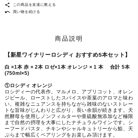
share
この商品を友達に教える
undo
買い物を続ける
商品説明
【新星ワイナリーロシディ おすすめ5本セット】
白 ×1本 赤 × 2本 ロゼ×1本 オレンジ × 1 本 合計 5本
(750ml×5)
①ロシディ オレンジ
ロシディーの代表作。マルメロ、アプリコット、オレン
ジピール、ローストしたスパイスや茶葉のアロマと味わ
い。複雑なニュアンスを持ちながら雑味のないストレー
トな旨味がじんわりと広がり、長い余韻が続きます。天
然酵母を使用しノンフィルターや亜硫酸無添加など極限
まで自然の摂理を大事にしたナチュラルワインです。シ
ーフードパスタ、チキンやシャルキュトリーから鮨、天
ぷらまで幅広くペアリングをお楽しみ頂けます。