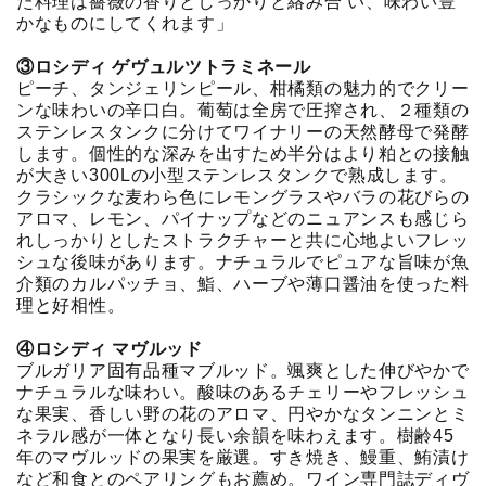
た料理は薔薇の香りとしっかりと絡み合 い、味わい豊
かなものにしてくれます」
③ロシディ ゲヴュルツトラミネール
ピーチ、タンジェリンピール、柑橘類の魅力的でクリー
ンな味わいの辛口白。葡萄は全房で圧搾され、２種類の
ステンレスタンクに分けてワイナリーの天然酵母で発酵
します。個性的な深みを出すため半分はより粕との接触
が大きい300Lの小型ステンレスタンクで熟成します。
クラシックな麦わら色にレモングラスやバラの花びらの
アロマ、レモン、パイナップなどのニュアンスも感じら
れしっかりとしたストラクチャーと共に心地よいフレッ
シュな後味があります。ナチュラルでピュアな旨味が魚
介類のカルパッチョ、鮨、ハーブや薄口醤油を使った料
理と好相性。
④ロシディ マヴルッド
ブルガリア固有品種マブルッド。颯爽とした伸びやかで
ナチュラルな味わい。酸味のあるチェリーやフレッシュ
な果実、香しい野の花のアロマ、円やかなタンニンとミ
ネラル感が一体となり長い余韻を味わえます。樹齢45
年のマヴルッドの果実を厳選。すき焼き、鰻重、鮪漬け
など和食とのペアリングもお薦め。ワイン専門誌ディヴ