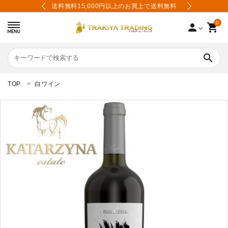
あり
送料無料15,000円以上のお買上で送料無料
限
0
person
shopping_cart
search
TOP
白ワイン
search
カテゴリーから選ぶ
価格から選ぶ
会員登録
会社案内