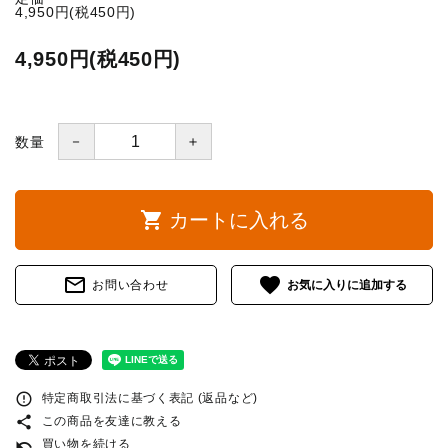
4,950円(税450円)
4,950円(税450円)
－
＋
数量
shopping_cart
カートに入れる
mail_outline
favorite
お問い合わせ
error_outline
特定商取引法に基づく表記 (返品など)
share
この商品を友達に教える
undo
買い物を続ける