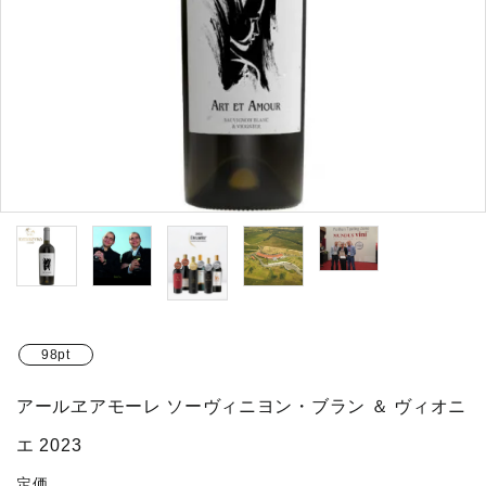
お問い合わせ
INFORMATIOM
ACCOUNT MENU
ようこそ ゲスト 様
meeting_room
person
ログイン
新規会員登録
98pt
アールヱアモーレ ソーヴィニヨン・ブラン ＆ ヴィオニ
エ 2023
定価